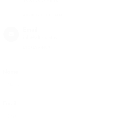
1495-020 Algés
ABRIR GOOGLE MAP
Email
info@alterstatus.pt
ESCREVA-NOS
Nome
Email