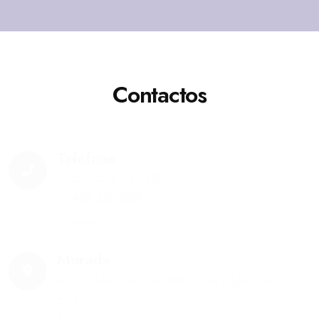
aceita a
Política de Privacidade
.
Contactos
Telefone
(+351) 214 100 480
963 310 209
LIGUE-NOS
Morada
Av. Bombeiros Voluntários de Algés, 42 - S/L
Esqª