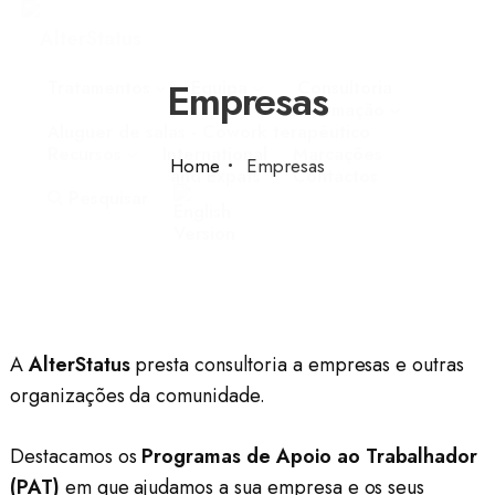
Empresas
Tratamentos
Equipa
Consultoria
e Formação
Aluguer de salas - Cowork terapêutico
Recursos
International
Marcações
•
Home
Empresas
and Expats
Contactos
Pesquisar
A
AlterStatus
presta consultoria a empresas e outras
organizações da comunidade.
Destacamos os
Programas de Apoio ao Trabalhador
(PAT)
em que ajudamos a sua empresa e os seus